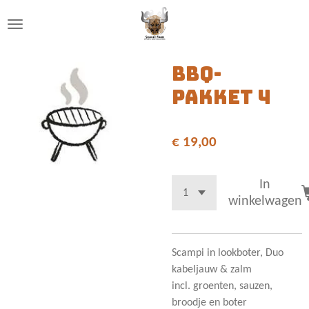
Ga
direct
naar
de
BBQ-
hoofdinhoud
pakket 4
€ 19,00
In
winkelwagen
Scampi in lookboter, Duo
kabeljauw & zalm
incl. groenten, sauzen,
broodje en boter