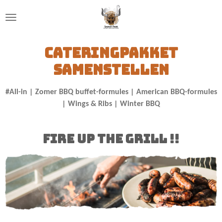
Ga
direct
naar
de
Cateringpakket
hoofdinhoud
samenstellen
#A
ll-in | Zomer BBQ buffet-formules | American BBQ-formules
| Wings & Ribs | Winter BBQ
Fire up the Grill !!