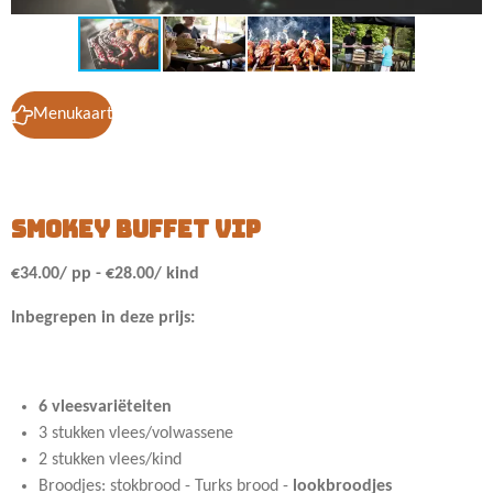
Menukaart
smokey buffet vip
€34.00/ pp - €28.00/ kind
Inbegrepen in deze prijs:
6 vleesvariëteiten
3 stukken vlees/volwassene
2 stukken vlees/kind
Broodjes: stokbrood - Turks brood -
lookbroodjes